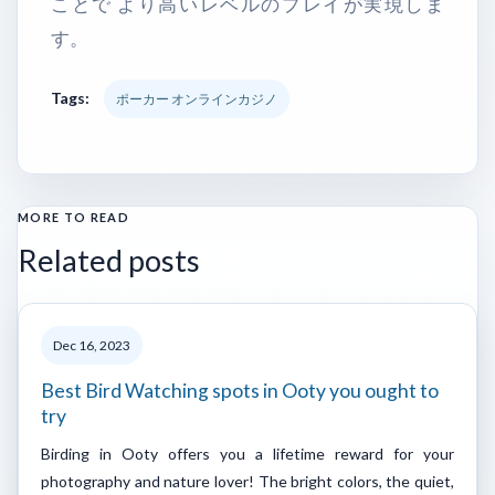
ことで より高いレベルのプレイが実現しま
す。
Tags:
ポーカー オンラインカジノ
MORE TO READ
Related posts
Dec 16, 2023
Best Bird Watching spots in Ooty you ought to
try
Birding in Ooty offers you a lifetime reward for your
photography and nature lover! The bright colors, the quiet,